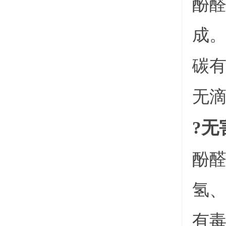
酚
成
碳
无
?无
酚
氢
有毒