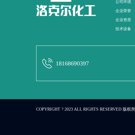
公司环境
企业荣誉
企业资质
技术设备
18168690397
COPYRIGHT ? 2023 ALL RIGHTS RESERVED 版