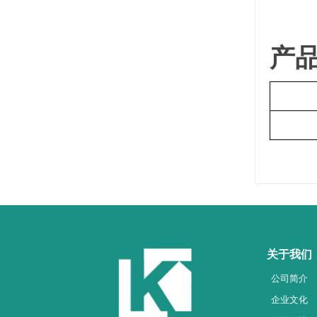
产
关于我们
公司简介
企业文化