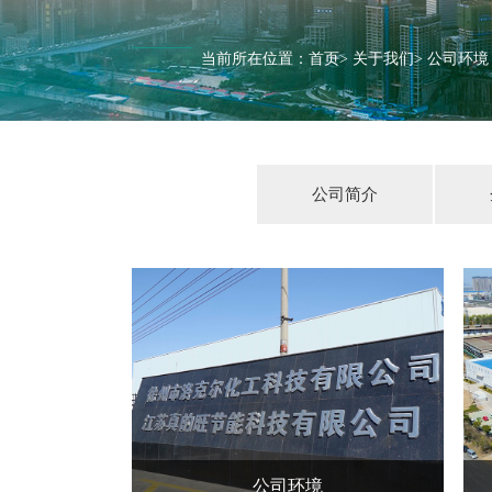
当前所在位置：
首页
>
关于我们
> 公司环境
公司简介
公司环境