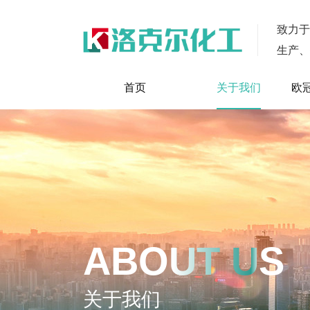
致力于
生产、
首页
关于我们
欧
ABOUT US
关于我们