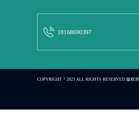
18168690397
COPYRIGHT ? 2023 ALL RIGHTS RESERVED 版