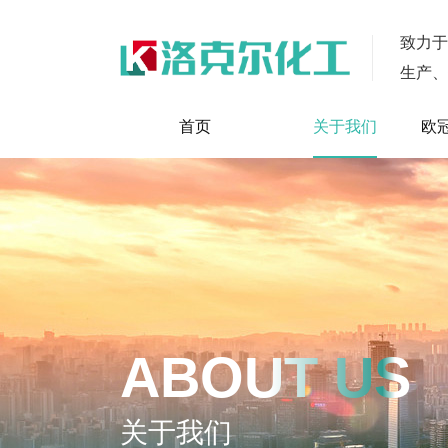
致力于
生产、
首页
关于我们
欧
ABOUT US
关于我们